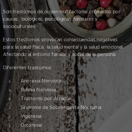
Son trastornos de origen multifactorial originados por
causas: biológicas, psicológicas, familiares y
socioculturales.
Estos trastornos provocan consecuencias negativas
para: la salud física, la salud mental y la salud emocional.
Afectando al entorno familiar y social de la persona.
Diferentes trastornos:
Anorexia Nerviosa
Bulimia Nerviosa
Trastorno por Atracón
Síndrome de Sobreingesta Nocturna
Vigorexia
Ortorexia